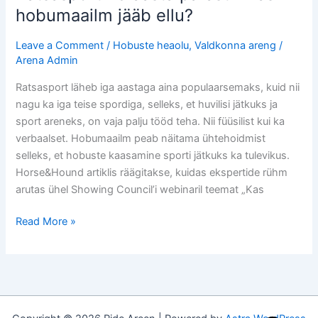
hobumaailm jääb ellu?
Leave a Comment
/
Hobuste heaolu
,
Valdkonna areng
/
Arena Admin
Ratsasport läheb iga aastaga aina populaarsemaks, kuid nii
nagu ka iga teise spordiga, selleks, et huvilisi jätkuks ja
sport areneks, on vaja palju tööd teha. Nii füüsilist kui ka
verbaalset. Hobumaailm peab näitama ühtehoidmist
selleks, et hobuste kaasamine sporti jätkuks ka tulevikus.
Horse&Hound artiklis räägitakse, kuidas ekspertide rühm
arutas ühel Showing Council’i webinaril teemat „Kas
Read More »