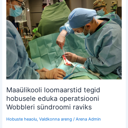
loomaarstid
tegid
hobusele
eduka
operatsiooni
Wobbleri
sündroomi
raviks
Maaülikooli loomaarstid tegid
hobusele eduka operatsiooni
Wobbleri sündroomi raviks
Hobuste heaolu
,
Valdkonna areng
/
Arena Admin