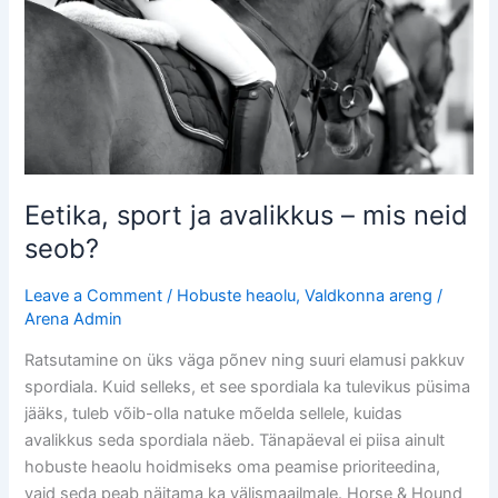
mis
neid
seob?
Eetika, sport ja avalikkus – mis neid
seob?
Leave a Comment
/
Hobuste heaolu
,
Valdkonna areng
/
Arena Admin
Ratsutamine on üks väga põnev ning suuri elamusi pakkuv
spordiala. Kuid selleks, et see spordiala ka tulevikus püsima
jääks, tuleb võib-olla natuke mõelda sellele, kuidas
avalikkus seda spordiala näeb. Tänapäeval ei piisa ainult
hobuste heaolu hoidmiseks oma peamise prioriteedina,
vaid seda peab näitama ka välismaailmale. Horse & Hound