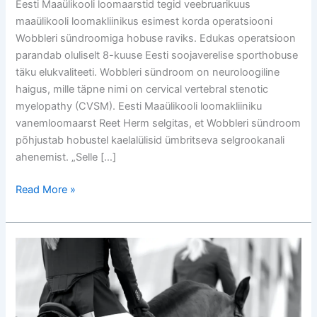
Eesti Maaülikooli loomaarstid tegid veebruarikuus
maaülikooli loomakliinikus esimest korda operatsiooni
Wobbleri sündroomiga hobuse raviks. Edukas operatsioon
parandab oluliselt 8-kuuse Eesti soojaverelise sporthobuse
täku elukvaliteeti. Wobbleri sündroom on neuroloogiline
haigus, mille täpne nimi on cervical vertebral stenotic
myelopathy (CVSM). Eesti Maaülikooli loomakliiniku
vanemloomaarst Reet Herm selgitas, et Wobbleri sündroom
põhjustab hobustel kaelalülisid ümbritseva selgrookanali
ahenemist. „Selle […]
Read More »
Eetika,
sport
ja
avalikkus
–