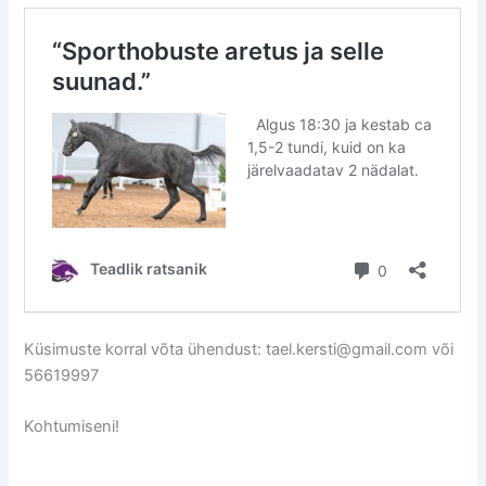
Küsimuste korral võta ühendust: tael.kersti@gmail.com või
56619997
Kohtumiseni!