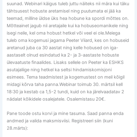
suunad. Webinari käigus tuleb juttu näiteks nii mära kui täku
tähtsusest hobuste aretamisel ning puutumata ei jää ka
teemad, milline üldse üks hea hobune ka spordi mõttes on.
Mõtteainet jagub nii aretajaile kui ka hobuseomanikele ning
isegi neile, kel oma hobust hetkel või veel ei ole.Meiega
tuleb oma kogemusi jagama Peeter Viiard, kes on hobuseid
aretanud juba ca 30 aastat ning kelle hobused on iga-
aastaselt olnud esindatud ka 2- ja 3-aastaste hobuste
ülevaatuste finaalides. Lisaks sellele on Peeter ka ESHKS
asutajaliige ning hetkel ka seltsi hindamiskomisjoni
esimees. Tema teadmistest ja kogemustest on meil kõigil
midagi kõrva taha panna.Webinar toimub 30. märtsil kell
18:30 ja kestab ca 1,5-2 tundi, kuid on ka järelvaadatav 2
nädalat kõikidele osalejatele. Osalemistasu 20€.
Pane toode ostu korvi ja mine tasuma. Saad panna enda
andmed ja valida maksmisviisi. Registreeri siin (kuni
28.märts):