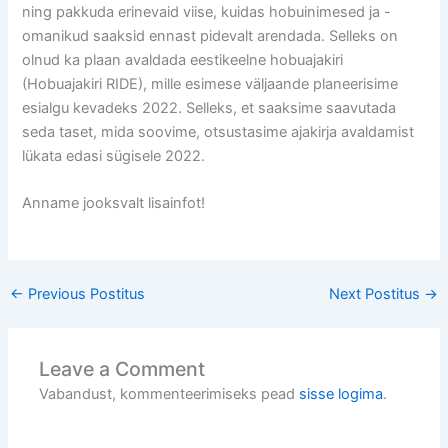
ning pakkuda erinevaid viise, kuidas hobuinimesed ja -
omanikud saaksid ennast pidevalt arendada. Selleks on
olnud ka plaan avaldada eestikeelne hobuajakiri
(Hobuajakiri RIDE), mille esimese väljaande planeerisime
esialgu kevadeks 2022. Selleks, et saaksime saavutada
seda taset, mida soovime, otsustasime ajakirja avaldamist
lükata edasi sügisele 2022.
Anname jooksvalt lisainfot!
←
Previous Postitus
Next Postitus
→
Leave a Comment
Vabandust, kommenteerimiseks pead
sisse logima
.