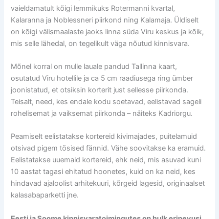
vaieldamatult kõigi lemmikuks Rotermanni kvartal,
Kalaranna ja Noblessneri piirkond ning Kalamaja. Üldiselt
on kõigi välismaalaste jaoks linna süda Viru keskus ja kõik,
mis selle lähedal, on tegelikult väga nõutud kinnisvara.
Mõnel korral on mulle lauale pandud Tallinna kaart,
osutatud Viru hotellile ja ca 5 cm raadiusega ring ümber
joonistatud, et otsiksin korterit just sellesse piirkonda.
Teisalt, need, kes endale kodu soetavad, eelistavad sageli
rohelisemat ja vaiksemat piirkonda – näiteks Kadriorgu.
Peamiselt eelistatakse kortereid kivimajades, puitelamuid
otsivad pigem tõsised fännid. Vähe soovitakse ka eramuid.
Eelistatakse uuemaid kortereid, ehk neid, mis asuvad kuni
10 aastat tagasi ehitatud hoonetes, kuid on ka neid, kes
hindavad ajaloolist arhitekuuri, kõrgeid lagesid, originaalset
kalasabaparketti jne.
Eesti ja Soome kinnisvaratoimingutes on hulk erinevusi