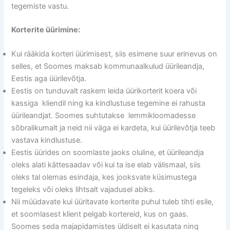
tegemiste vastu.
Korterite üürimine:
Kui rääkida korteri üürimisest, siis esimene suur erinevus on
selles, et Soomes maksab kommunaalkulud üürileandja,
Eestis aga üürilevõtja.
Eestis on tunduvalt raskem leida üürikorterit koera või
kassiga kliendil ning ka kindlustuse tegemine ei rahusta
üürileandjat. Soomes suhtutakse lemmikloomadesse
sõbralikumalt ja neid nii väga ei kardeta, kui üürilevõtja teeb
vastava kindlustuse.
Eestis üürides on soomlaste jaoks oluline, et üürileandja
oleks alati kättesaadav või kui ta ise elab välismaal, siis
oleks tal olemas esindaja, kes jooksvate küsimustega
tegeleks või oleks lihtsalt vajadusel abiks.
Nii müüdavate kui üüritavate korterite puhul tuleb tihti esile,
et soomlasest klient pelgab kortereid, kus on gaas.
Soomes seda majapidamistes üldiselt ei kasutata ning