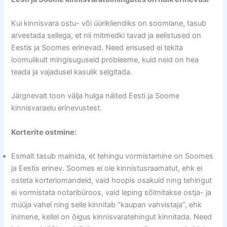
Kui kinnisvara ostu- või üürikliendiks on soomlane, tasub
arvestada sellega, et nii mitmedki tavad ja eelistused on
Eestis ja Soomes erinevad. Need erisused ei tekita
loomulikult mingisuguseid probleeme, kuid neid on hea
teada ja vajadusel kasulik selgitada.
Järgnevalt toon välja hulga näited Eesti ja Soome
kinnisvaraelu erinevustest.
Korterite ostmine:
Esmalt tasub mainida, et tehingu vormistamine on Soomes
ja Eestis erinev. Soomes ei ole kinnistusraamatut, ehk ei
osteta korteriomandeid, vaid hoopis osakuid ning tehingut
ei vormistata notaribüroos, vaid leping sõlmitakse ostja- ja
müüja vahel ning selle kinnitab “kaupan vahvistaja”, ehk
inimene, kellel on õigus kinnisvaratehingut kinnitada. Need