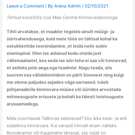
Leave a Comment
/ By
Arena Admin
/
02/10/2021
Tehtud koostöös Uus Maa Central Kinnisvarabürooga.
Tihti arvatakse, et maakler tegeleb ainult müügi- ja
üürivahendusega, kuid meie töös on tähtsal kohal ka
ostuklientide teenindamine, et leida neile sobiv
elamispind. Olen ise aidanud kodu otsida just
välismaalastel, kes seda ise siin teha ei saa või tunnevad,
et selleks pole aega ega teadmisi. Nagu teada, siis
suurem osa välisklientidest on pärit Soomest ning kuigi
me oleme paljudes asjades väga sarnased, tuleb
põhjanaabrile kinnisvara müües või üürides arvestada
mitmesuguste erisuste ja kohati ka täiesti teistsuguste
arusaamadega.
Mida soomlased Tallinnas eelistavad? Eks ikka kesk- ja eriti
südalinna kinnisvara. Kui vanasti hinnati enam näiteks
Roosikrantsi või Kaupmehe tänavat, siis nüüd on