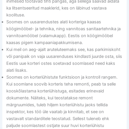
inimesed töötavad tihti pangas, aga sellega saavad aidata
ka litsentseeritud maaklerid, kes on läbinud vastava
koolituse.
Soomes on uusarendustes alati korteriga kaasas
köögimööbel- ja tehnika, ning vannitoas sanitaartehnika ja
vannitoamööbel (valamukapp). Eestis on köögimööbel
kaasas pigem kampaaniapakkumisena.
Kui meil on aeg-ajalt aruteluteemaks see, kas parkimiskoht
või panipaik on vaja uusarenduses kindlasti juurde osta, siis
Eestis uue korteri ostes soetavad soomlased need kaks
alati lisaks.
Soomes on korteriühistute funktsioon ja kontroll rangem.
Kui soomlane soovib korteris teha remonti, peab ta selle
kooskõlastama korteriühistuga, esitades erinevaid
dokumente. Näiteks, kui teostatakse remont
märgruumides, tuleb hiljem korteriühistu jaoks tellida
inspektor, kes töö üle vaatab ja kinnitab, et see on
vastavalt standarditele teostatud. Sellest tuleneb ehk
paljude soomlastest ostjate suur huvi korteriühistu