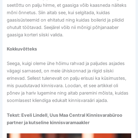
seetõttu on palju hirme, et gaasiga võib kaasneda näiteks
mõni õnnetus. Siin aitab see, kui selgitada, kuidas
gaasisüsteemid on ehitatud ning kuidas boilerid ja pliidid
ohutult töötavad. Seejärel võib nii mõnigi põhjanaaber
gaasiga korteri siiski valida.
Kokkuvõtteks
Seega, kuigi oleme ühe hõimu rahvad ja paljudes asjades
vägagi sarnased, on meie ühiskonnad ja riigid siiski
erinevad. Sellest tulenevalt on palju erisusi ka küsimustes,
mis puudutavad kinnisvara. Loodan, et see artikkel oli
põnev ja hariv lugemine ning aitab paremini mõista, kuidas
soomlasest kliendiga edukalt kinnisvaraäri ajada.
Tekst: Eveli Lindell, Uus Maa Central Kinnisvarabüroo
partner ja kutseline kinnisvaramaakler