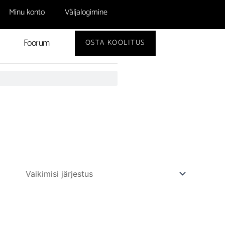
Minu konto
Väljalogimine
Foorum
OSTA KOOLITUS