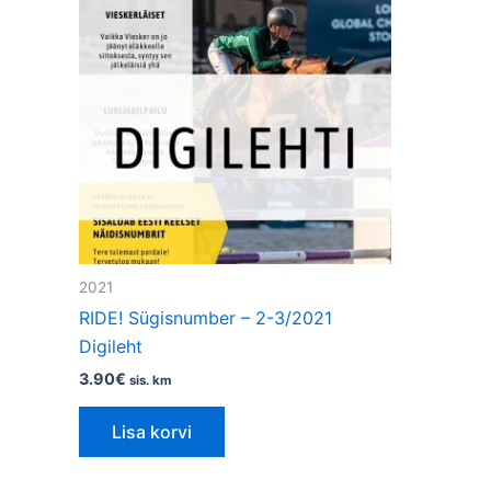
2021
RIDE! Sügisnumber – 2-3/2021
Digileht
3.90
€
sis. km
Lisa korvi